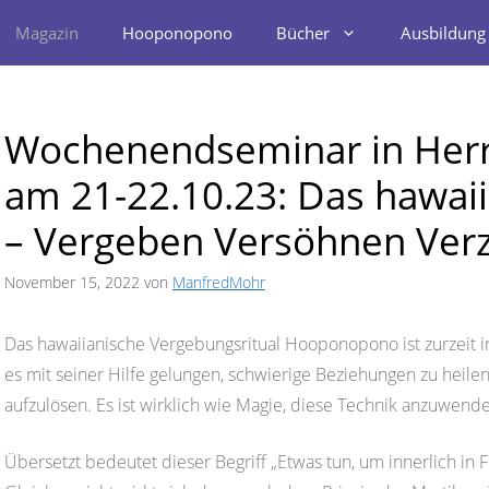
Magazin
Hooponopono
Bücher
Ausbildung
Wochenendseminar in Herr
am 21-22.10.23: Das hawa
– Vergeben Versöhnen Ver
November 15, 2022
von
ManfredMohr
Das hawaiianische Vergebungsritual Hooponopono ist zurzeit i
es mit seiner Hilfe gelungen, schwierige Beziehungen zu heil
aufzulösen. Es ist wirklich wie Magie, diese Technik anzuwend
Übersetzt bedeutet dieser Begriff „Etwas tun, um innerlich in 