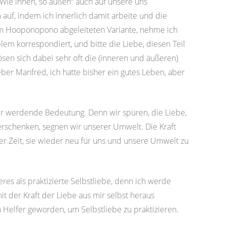
„Wie innen, so außen“ auch auf unsere uns
uf, indem ich innerlich damit arbeite und die
m Hooponopono abgeleiteten Variante, nehme ich
lem korrespondiert, und bitte die Liebe, diesen Teil
lösen sich dabei sehr oft die (inneren und äußeren)
eber Manfred, ich hatte bisher ein gutes Leben, aber
er werdende Bedeutung. Denn wir spüren, die Liebe,
 verschenken, segnen wir unserer Umwelt. Die Kraft
der Zeit, sie wieder neu für uns und unsere Umwelt zu
es als praktizierte Selbstliebe, denn ich werde
t der Kraft der Liebe aus mir selbst heraus
 Helfer geworden, um Selbstliebe zu praktizieren.