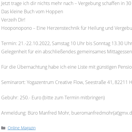
Jetzt trage ich dir nichts mehr nach – Vergebung schaffen in 3
Das kleine Buch vom Hoppen
Verzeih Dir!
Hooponopono – Eine Herzenstechnik für Heilung und Vergebu
Termin: 21.-22.10.2022, Samstag 10 Uhr bis Sonntag 13.30 Uh
Gelegenheit für ein abschließendes gemeinsames Mittagessen
Für die Übernachtung habe ich eine Liste mit günstigen Pensi
Seminarort: Yogazentrum Creative Flow, Seestraße 41, 82211
Gebühr: 250.- Euro (bitte zum Termin mitbringen)
Anmeldung: Büro Manfred Mohr, bueromanfredmohr(at)gmx.de,
Kategorien
Online Magazin