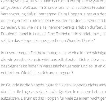
Gleichgewicht wirkt sich dann nach dem Prinzip der Mystiker 
umgebende Welt aus. Im Grunde löse ich ein äußeres Problem a
Verantwortung dafür übernehme. Beim Hoppen, einer aus de
denjenigen Teil in mir in mein Herz, der mit dem äußeren Prob
zu heilen. Und, wie viele Teilnehmer bereits erleben durften, 
Probleme dabei in Luft auf. Eine Teilnehmerin schrieb mir: „Li
seit ich das Hoppen kenne, geschehen Wunder. Danke.“
In unserer neuen Zeit bekommt die Liebe eine immer wichtig
die wir verschenken, sie wird uns selbst zuteil. Liebe, die wir
des Segnens ist leider in Vergessenheit geraten und es ist an 
entdecken. Wie fühlt es sich an, zu segnen?
Im Grunde ist die Vergebungstechnik des Hoppens nichts ander
damit in die Lage versetzt, Schwierigkeiten in meinem Leben mi
aufzulösen. Darum ist das Hoppen für viele zu einem wichtigen