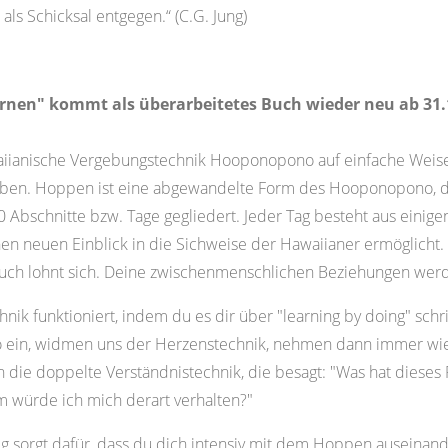
 als Schicksal entgegen.“ (C.G. Jung)
rnen" kommt als überarbeitetes Buch wieder neu ab 31.1.
iianische Vergebungstechnik Hooponopono auf einfache Weise 
eben. Hoppen ist eine abgewandelte Form des Hooponopono, die
 Abschnitte bzw. Tage gegliedert. Jeder Tag besteht aus einig
nen neuen Einblick in die Sichweise der Hawaiianer ermöglicht
Buch lohnt sich. Deine zwischenmenschlichen Beziehungen werd
nik funktioniert, indem du es dir über "learning by doing" schr
 ein, widmen uns der Herzenstechnik, nehmen dann immer wied
h die doppelte Verständnistechnik, die besagt: "Was hat dies
 würde ich mich derart verhalten?"
 sorgt dafür, dass du dich intensiv mit dem Hoppen auseinande