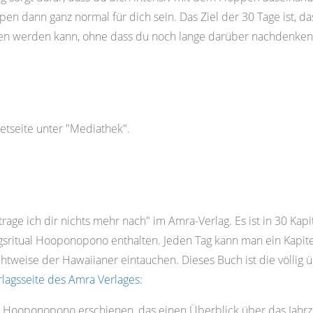
pen dann ganz normal für dich sein. Das Ziel der 30 Tage ist, 
ufen werden kann, ohne dass du noch lange darüber nachdenken
netseite unter "Mediathek".
age ich dir nichts mehr nach" im Amra-Verlag. Es ist in 30 Kapit
ritual Hooponopono enthalten. Jeden Tag kann man ein Kapitel
Sichtweise der Hawaiianer eintauchen. Dieses Buch ist die völli
rlagsseite des Amra Verlages:
 Hooponopono erschienen, das einen Überblick über das Jahrze