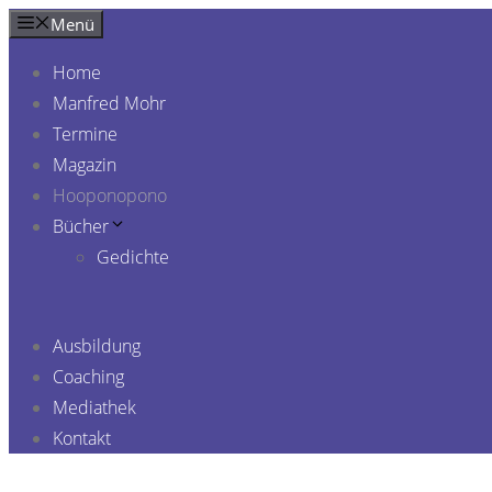
Zum
Menü
Inhalt
Home
springen
Manfred Mohr
Termine
Magazin
Hooponopono
Bücher
Gedichte
Ausbildung
Coaching
Mediathek
Kontakt