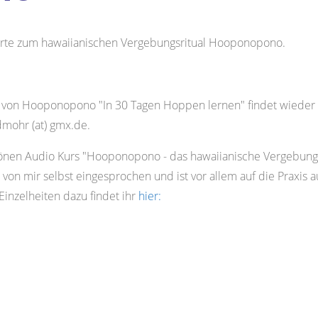
werte zum hawaiianischen Vergebungsritual Hooponopono.
 von Hooponopono "In 30 Tagen Hoppen lernen" findet wieder s
dmohr (at) gmx.de.
önen Audio Kurs "Hooponopono - das hawaiianische Vergebungsr
on mir selbst eingesprochen und ist vor allem auf die Praxis au
Einzelheiten dazu findet ihr
hier: