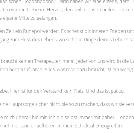
waiianischen Hooponopono.“ Darin haben wir eine eigene, dem
en wir die Liebe im Herzen, den Teil in uns zu heilen, der mi
die eigene Mitte zu gelangen.
n Zeit ein Ruhepol werden. Es schenkt dir inneren Frieden und 
ang zum Fluss des Lebens, wo sich die Dinge deines Lebens so
raucht keinen Therapeuten mehr. Jeder von uns wird in die Lage
en herbeizuführen. Alles, was man dazu braucht, ist ein wenig 
. Hier ist für den Verstand kein Platz. Und das ist gut so:
eine Hauptsorge sicher nicht, sie so zu machen, dass wir sie ver
me mich überall hin mit. Ich bin selbst immer mit dabei. Hoppe
nehme, kann er aufhören, in mein Schicksal einzugreifen: