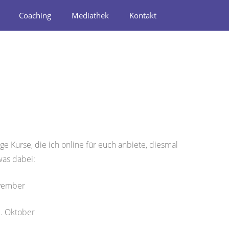
Coaching
Mediathek
Kontakt
 Kurse, die ich online für euch anbiete, diesmal
twas dabei:
ovember
. Oktober