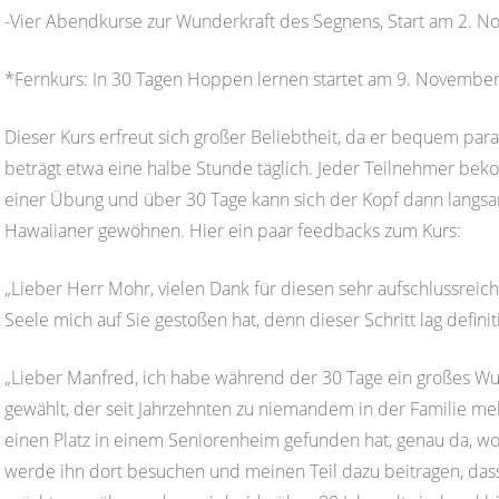
-Vier Abendkurse zur Wunderkraft des Segnens, Start am 2. N
*Fernkurs: In 30 Tagen Hoppen lernen startet am 9. November
Dieser Kurs erfreut sich großer Beliebtheit, da er bequem para
beträgt etwa eine halbe Stunde täglich. Jeder Teilnehmer be
einer Übung und über 30 Tage kann sich der Kopf dann langsa
Hawaiianer gewöhnen. Hier ein paar feedbacks zum Kurs:
„Lieber Herr Mohr, vielen Dank für diesen sehr aufschlussrei
Seele mich auf Sie gestoßen hat, denn dieser Schritt lag defin
„Lieber Manfred, ich habe während der 30 Tage ein großes Wu
gewählt, der seit Jahrzehnten zu niemandem in der Familie meh
einen Platz in einem Seniorenheim gefunden hat, genau da, wo
werde ihn dort besuchen und meinen Teil dazu beitragen, dass 