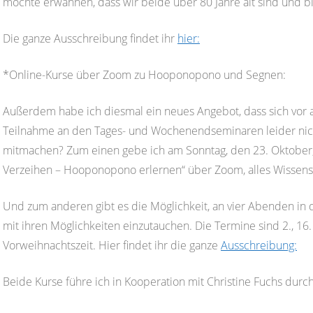
möchte erwähnen, dass wir beide über 80 Jahre alt sind und b
Die ganze Ausschreibung findet ihr
hier:
*Online-Kurse über Zoom zu Hooponopono und Segnen:
Außerdem habe ich diesmal ein neues Angebot, dass sich vor al
Teilnahme an den Tages- und Wochenendseminaren leider nicht
mitmachen? Zum einen gebe ich am Sonntag, den 23. Oktober
Verzeihen – Hooponopono erlernen“ über Zoom, alles Wissens
Und zum anderen gibt es die Möglichkeit, an vier Abenden in
mit ihren Möglichkeiten einzutauchen. Die Termine sind 2., 16.
Vorweihnachtszeit. Hier findet ihr die ganze
Ausschreibung:
Beide Kurse führe ich in Kooperation mit Christine Fuchs durch