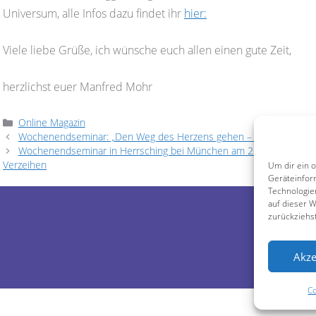
Universum, alle Infos dazu findet ihr
hier:
Viele liebe Grüße, ich wünsche euch allen einen gute Zeit,
herzlichst euer Manfred Mohr
Kategorien
Online Magazin
Wochenendseminar: „Den Weg des Herzens gehen – die 7 Grundprinz
Wochenendseminar in Herrsching bei München am 21-22.10.23: D
Verzeihen
Um dir ein 
Geräteinfor
Technologie
auf dieser 
zurückziehs
Akze
Co