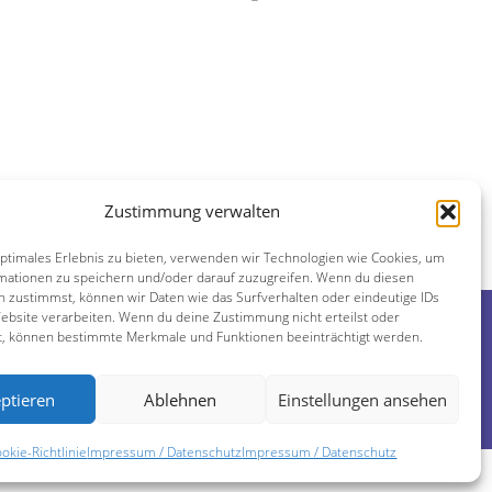
Zustimmung verwalten
ipien der Liebe“ am 6.-7. Mai 2023 in Krefeld
as hawaiianische Hooponopono – Vergeben Versöhnen
optimales Erlebnis zu bieten, verwenden wir Technologien wie Cookies, um
mationen zu speichern und/oder darauf zuzugreifen. Wenn du diesen
n zustimmst, können wir Daten wie das Surfverhalten oder eindeutige IDs
Website verarbeiten. Wenn du deine Zustimmung nicht erteilst oder
Kontakt
t, können bestimmte Merkmale und Funktionen beeinträchtigt werden.
Impressum / Datenschutz
ptieren
Ablehnen
Einstellungen ansehen
Cookie-Richtlinie (EU)
okie-Richtlinie
Impressum / Datenschutz
Impressum / Datenschutz