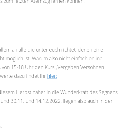
is zum letzten Atemzug lernen können.“
lem an alle die unter euch richtet, denen eine
 möglich ist. Warum also nicht einfach online
, von 15-18 Uhr den Kurs „Vergeben Versöhnen
werte dazu findet ihr
hier:
 diesem Herbst näher in die Wunderkraft des Segnens
 und 30.11. und 14.12.2022, liegen also auch in der
.