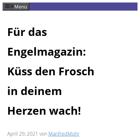
Zum
Menü
Inhalt
springen
Für das
Engelmagazin:
Küss den Frosch
in deinem
Herzen wach!
April 29, 2021
von
ManfredMohr