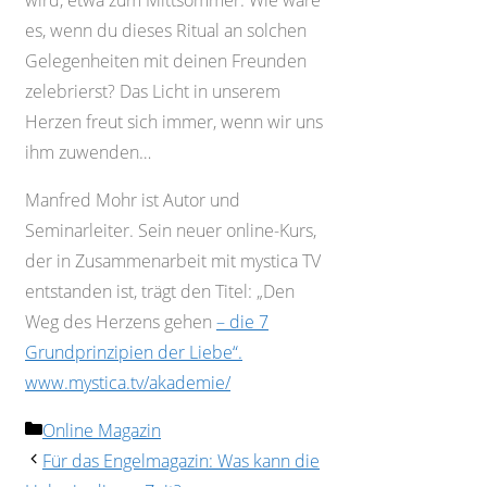
wird, etwa zum Mittsommer. Wie wäre
es, wenn du dieses Ritual an solchen
Gelegenheiten mit deinen Freunden
zelebrierst? Das Licht in unserem
Herzen freut sich immer, wenn wir uns
ihm zuwenden…
Manfred Mohr ist Autor und
Seminarleiter. Sein neuer online-Kurs,
der in Zusammenarbeit mit mystica TV
entstanden ist, trägt den Titel: „Den
Weg des Herzens gehen
– die 7
Grundprinzipien der Liebe“.
www.mystica.tv/akademie/
Kategorien
Online Magazin
Für das Engelmagazin: Was kann die