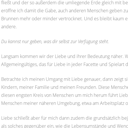
fließt und der so außerdem die umliegende Erde gleich mit bew
eröffne ich damit die Gabe, auch anderen Menschen geben zu k
Brunnen mehr oder minder vertrocknet. Und es bleibt kaum ei
andere.
Du kannst nur geben, was dir selbst zur Verfügung steht.
Langsam kommen wir der Liebe und ihrer Bedeutung näher. W
Allgemeingültiges, das für Liebe in jeder Facette und Spielart 
Betrachte ich meinen Umgang mit Liebe genauer, dann zeigt s
Kindern, meiner Familie und meinen Freunden. Diese Mensche
diesen engsten Kreis von Menschen um mich herum führt Lieb
Menschen meiner näheren Umgebung, etwa am Arbeitsplatz od
Liebe schließt aber für mich dann zudem die grundsätzlich 
als solches gegenüber ein, wie die Lebensumstände und Wend