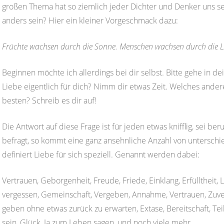
großen Thema hat so ziemlich jeder Dichter und Denker uns se
anders sein? Hier ein kleiner Vorgeschmack dazu:
Früchte wachsen durch die Sonne. Menschen wachsen durch die Li
Beginnen möchte ich allerdings bei dir selbst. Bitte gehe in de
Liebe eigentlich für dich? Nimm dir etwas Zeit. Welches ande
besten? Schreib es dir auf!
Die Antwort auf diese Frage ist für jeden etwas knifflig, sei b
befragt, so kommt eine ganz ansehnliche Anzahl von untersch
definiert Liebe für sich speziell. Genannt werden dabei:
Vertrauen, Geborgenheit, Freude, Friede, Einklang, Erfülltheit, L
vergessen, Gemeinschaft, Vergeben, Annahme, Vertrauen, Zuve
geben ohne etwas zurück zu erwarten, Extase, Bereitschaft, Tei
sein, Glück, Ja zum Leben sagen, und noch viele mehr.