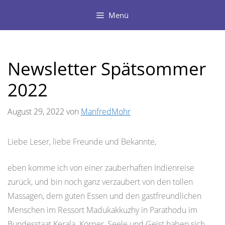
Zum
Menü
Inhalt
springen
Newsletter Spätsommer
2022
August 29, 2022
von
ManfredMohr
Liebe Leser, liebe Freunde und Bekannte,
eben komme ich von einer zauberhaften Indienreise
zurück, und bin noch ganz verzaubert von den tollen
Massagen, dem guten Essen und den gastfreundlichen
Menschen im Ressort Madukakkuzhy in Parathodu im
Bundesstaat Kerala. Körper, Seele und Geist haben sich