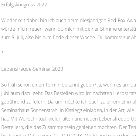
Erfolgskongress 2022
Wieder mit dabei bin ich auch beim diesjährigen Red-Fox-Awa
würde mich freuen, wenn du mich mit deiner Stimme unterstü
zum 8. Juli, also bis zum Ende dieser Woche. Du kommst zur
*
Lebensfreude-Seminar 2023
So früh schon einen Termin bekannt geben? Ja, wenn es um d
Jubiläum dazu geht: Das Bestellen wird im nächsten Herbst tats
gebührend zu feiern. Darum möchte ich euch zu einem einma
Seminarhaus Sonnenstrahl in Kisslegg einladen, in der Art, wie
hat. Mit Wunschritual, vielen alten und neuen Lebensfreude-Ü
Bestellern, die das Zusammensein genießen möchten. Der Termin
bis Sonntag Mittag vom 22.-24.9.2023. Merkt euch gern den Te