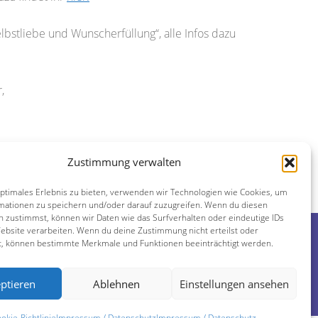
lbstliebe und Wunscherfüllung“, alle Infos dazu
,
Zustimmung verwalten
 neue Jahr begrüßen“ am 6.-8.1.2023
optimales Erlebnis zu bieten, verwenden wir Technologien wie Cookies, um
mationen zu speichern und/oder darauf zuzugreifen. Wenn du diesen
n zustimmst, können wir Daten wie das Surfverhalten oder eindeutige IDs
Website verarbeiten. Wenn du deine Zustimmung nicht erteilst oder
Kontakt
t, können bestimmte Merkmale und Funktionen beeinträchtigt werden.
Impressum / Datenschutz
ptieren
Ablehnen
Einstellungen ansehen
Cookie-Richtlinie (EU)
okie-Richtlinie
Impressum / Datenschutz
Impressum / Datenschutz