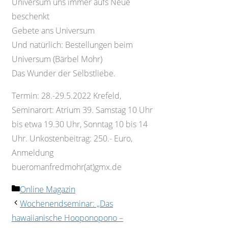
Universum uns immer aufs Neue
beschenkt
Gebete ans Universum
Und natürlich: Bestellungen beim
Universum (Bärbel Mohr)
Das Wunder der Selbstliebe.
Termin: 28.-29.5.2022 Krefeld,
Seminarort: Atrium 39. Samstag 10 Uhr
bis etwa 19.30 Uhr, Sonntag 10 bis 14
Uhr. Unkostenbeitrag: 250.- Euro,
Anmeldung
bueromanfredmohr(at)gmx.de
Kategorien
Online Magazin
Wochenendseminar: „Das
hawaiianische Hooponopono –