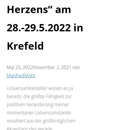
Herzens“ am
28.-29.5.2022 in
Krefeld
Mai 25, 2022
November 2, 2021
von
ManfredMohr
Universumbesteller wissen es ja
bereits: die größte Fähigkeit zur
positiven Veränderung meiner
momentanen Lebensumstände
resultiert aus der größtmöglichen
Akzeptanz des gerade