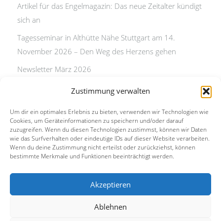
Artikel für das Engelmagazin: Das neue Zeitalter kündigt
sich an
Tagesseminar in Althütte Nähe Stuttgart am 14.
November 2026 – Den Weg des Herzens gehen
Newsletter März 2026
Artikel für das Engelmagazin: Das neue Zeitalter kündigt
Zustimmung verwalten
sich an
Um dir ein optimales Erlebnis zu bieten, verwenden wir Technologien wie
Newsletter Weihnachten 2025
Cookies, um Geräteinformationen zu speichern und/oder darauf
zuzugreifen. Wenn du diesen Technologien zustimmst, können wir Daten
wie das Surfverhalten oder eindeutige IDs auf dieser Website verarbeiten.
Wenn du deine Zustimmung nicht erteilst oder zurückziehst, können
bestimmte Merkmale und Funktionen beeinträchtigt werden.
Akzeptieren
Kontakt
Ablehnen
Impressum / Datenschutz