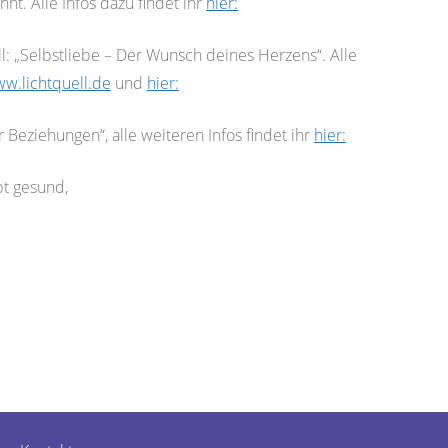
nt. Alle Infos dazu findet ihr
hier:
l: „Selbstliebe – Der Wunsch deines Herzens“. Alle
w.lichtquell.de
und
hier:
Beziehungen“, alle weiteren Infos findet ihr
hier:
bt gesund,