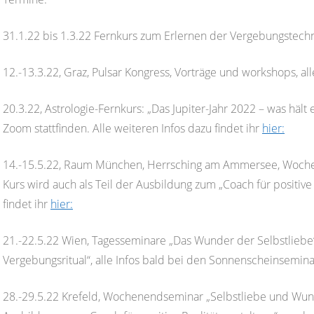
31.1.22 bis 1.3.22 Fernkurs zum Erlernen der Vergebungstechn
12.-13.3.22, Graz, Pulsar Kongress, Vorträge und workshops, all
20.3.22, Astrologie-Fernkurs: „Das Jupiter-Jahr 2022 – was hält 
Zoom stattfinden. Alle weiteren Infos dazu findet ihr
hier:
14.-15.5.22, Raum München, Herrsching am Ammersee, Woche
Kurs wird auch als Teil der Ausbildung zum „Coach für positive 
findet ihr
hier:
21.-22.5.22 Wien, Tagesseminare „Das Wunder der Selbstlieb
Vergebungsritual“, alle Infos bald bei den Sonnenscheinsemin
28.-29.5.22 Krefeld, Wochenendseminar „Selbstliebe und Wunsch