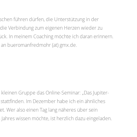
schen führen dürfen, die Unterstützung in der
 die Verbindung zum eigenen Herzen wieder zu
urück. In meinem Coaching möchte ich daran erinnern.
il an bueromanfredmohr (at) gmx.de.
r kleinen Gruppe das Online-Seminar: „Das Jupiter-
m stattfinden. Im Dezember habe ich ein ähnliches
t. Wer also einen Tag lang näheres über sein
hres wissen möchte, ist herzlich dazu eingeladen.