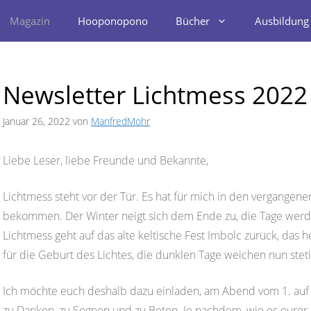
Magazin
Hooponopono
Bücher
Ausbildung
Newsletter Lichtmess 2022
Januar 26, 2022
von
ManfredMohr
Liebe Leser, liebe Freunde und Bekannte,
Lichtmess steht vor der Tür. Es hat für mich in den vergange
bekommen. Der Winter neigt sich dem Ende zu, die Tage werden
Lichtmess geht auf das alte keltische Fest Imbolc zurück, das he
für die Geburt des Lichtes, die dunklen Tage weichen nun stet
Ich möchte euch deshalb dazu einladen, am Abend vom 1. auf
zu Danken, zu Segnen und zu Beten. Je nachdem, wie es eurer 