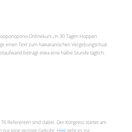
 Hooponopono-Onlinekurs „In 30 Tagen Hoppen
ge einen Text zum hawaiianischen Vergebungsritual
itaufwand beträgt etwa eine halbe Stunde täglich.
 76 Referenten sind dabei. Der Kongress startet am
an nur eine geringe Gebühr.
Hier
geht es zur