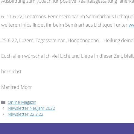
Ausbildung zum „Coach für positive Realitätsgestaltung“ anerkan
6.-11.6.22, Todtmoos, Ferienseminar im Seminarhaus Lichtquel
weiteren Infos findet ihr beim Seminarhaus Lichtquell unter
ww
25.6.22, Luzern, Tagesseminar „Hooponopono – Heilung deiner 
Euch allen wünsche ich viel Licht und Liebe in dieser Zeit, blei
herzlichst
Manfred Mohr
Kategorien
Online Magazin
Newsletter Neujahr 2022
Newsletter 22.2.22