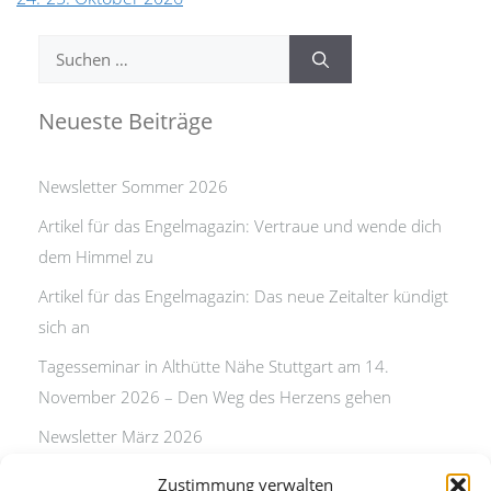
Suchen
nach:
Neueste Beiträge
Newsletter Sommer 2026
Artikel für das Engelmagazin: Vertraue und wende dich
dem Himmel zu
Artikel für das Engelmagazin: Das neue Zeitalter kündigt
sich an
Tagesseminar in Althütte Nähe Stuttgart am 14.
November 2026 – Den Weg des Herzens gehen
Newsletter März 2026
Artikel für das Engelmagazin: Das neue Zeitalter kündigt
Zustimmung verwalten