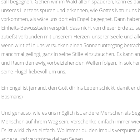
still begegnen. Gehen wir im Wald allein spazieren, kann es da
unseres Herzens spüren und erkennen, wie Gottes Natur uns b
vorkommen, als wäre uns dort ein Engel begegnet. Dann habe
Einheits-Bewusstsein verspürt, dass nicht von dieser Erde zu s
zutiefst verbunden mit unserem Herzen, unserer Seele und al
wenn wir tief in uns versunken einen Sonnenuntergang betrach
manchmal gelingt, ganz in seine Stille einzutauchen. Es kann a
und Raum den ewig vorbeiziehenden Wellen folgen. In solchen
seine Flügel liebevoll um uns.
Ein Engel ist jemand, den Gott dir ins Leben schickt, damit er d
Bosmans)
Und genauso, wie es uns möglich ist, andere Menschen als Seg
Menschen auf ihrem Weg sein. Verschenke einfach immer wieder
Es ist wirklich so einfach. Wo immer du den Impuls verspürst
andere und verströme deinen Segen.