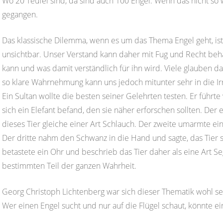
Wo 20 Teufel sind, da sind auch 100 Engel. Wenn das nicht so
gegangen.
Das klassische Dilemma, wenn es um das Thema Engel geht, ist
unsichtbar. Unser Verstand kann daher mit Fug und Recht beh
kann und was damit verständlich für ihn wird. Viele glauben da
so klare Wahrnehmung kann uns jedoch mitunter sehr in die Irr
Ein Sultan wollte die besten seiner Gelehrten testen. Er führt
sich ein Elefant befand, den sie näher erforschen sollten. Der
dieses Tier gleiche einer Art Schlauch. Der zweite umarmte ei
Der dritte nahm den Schwanz in die Hand und sagte, das Tier se
betastete ein Ohr und beschrieb das Tier daher als eine Art Se
bestimmten Teil der ganzen Wahrheit.
Georg Christoph Lichtenberg war sich dieser Thematik wohl seh
Wer einen Engel sucht und nur auf die Flügel schaut, könnte e