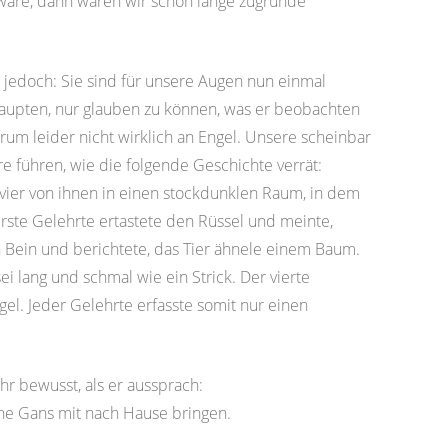
 wäre, dann wären wir schon lange zugrunde
 jedoch: Sie sind für unsere Augen nun einmal
aupten, nur glauben zu können, was er beobachten
rum leider nicht wirklich an Engel. Unsere scheinbar
e führen, wie die folgende Geschichte verrät:
e vier von ihnen in einen stockdunklen Raum, in dem
 erste Gelehrte ertastete den Rüssel und meinte,
n Bein und berichtete, das Tier ähnele einem Baum.
i lang und schmal wie ein Strick. Der vierte
gel. Jeder Gelehrte erfasste somit nur einen
r bewusst, als er aussprach:
ine Gans mit nach Hause bringen.