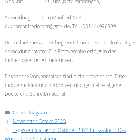
Gebühr: 120 Euro (bitte mitbringen)
Anmeldung: Büro Manfred Mohr,
bueromanfredmohr@gmx.de, Tel. (08144) 996809
Die Teilnehmerzahl ist begrenzt. Darum ist eine frühzeitige
Anmeldung ratsam. Die Platzvergabe erfolgt in der
Reihenfolge der Anmeldungen.
Besondere Vorkenntnisse sind nicht erforderlich. Bitte
bequeme Kleidung mitbringen und gern eine eigene
Decke und Schreibmaterial.
Kategorien
Online Magazin
Newsletter Ostern 2023
Tagesseminar am 7. Oktober 2023 in Hassloch: Das
Wunder der Selbstliebe