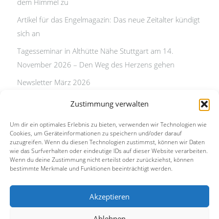
dem Himmel zu
Artikel für das Engelmagazin: Das neue Zeitalter kündigt
sich an
Tagesseminar in Althütte Nähe Stuttgart am 14.
November 2026 – Den Weg des Herzens gehen
Newsletter März 2026
Artikel für das Engelmagazin: Das neue Zeitalter kündigt
Zustimmung verwalten
sich an
Um dir ein optimales Erlebnis zu bieten, verwenden wir Technologien wie
Newsletter Weihnachten 2025
Cookies, um Geräteinformationen zu speichern und/oder darauf
zuzugreifen. Wenn du diesen Technologien zustimmst, können wir Daten
wie das Surfverhalten oder eindeutige IDs auf dieser Website verarbeiten.
Wenn du deine Zustimmung nicht erteilst oder zurückziehst, können
bestimmte Merkmale und Funktionen beeinträchtigt werden.
Akzeptieren
Kontakt
Ablehnen