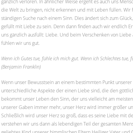
gänzlich verloren. In ähnlicher Weise ergeht es auch uns Mens
die Welt zu bringen, nicht erkennen und mit Leben füllen. Wir
ständigen Suche nach einem Sinn. Dies ändert sich zum Glück
gefüllt mit Liebe zu sein. Denn dann finden auch wir endlich Er
uns gänzlich ausfüllt: Liebe. Und beim Verschenken von Lieb
fühlen wir uns gut.
Wenn ich Gutes tue, fühle ich mich gut. Wenn ich Schlechtes tue, f
(Benjamin Franklin)
Wenn unser Bewusstsein an einem bestimmten Punkt unserer En
unterschiedliche Aspekte der einen Liebe sind, die den göttli
bekommt unser Leben den Sinn, der uns vielleicht am meiste
unserer Gaben immer mehr, unser Herz wird immer größer u
Schließlich wird unser Herz so groß, dass es seine Liebe mit d
verstehen wir uns dann als lebendigen Teil der gesamten Mensc
geliebtes Kind unserer himmlischen Eltern Heiliger Vater und