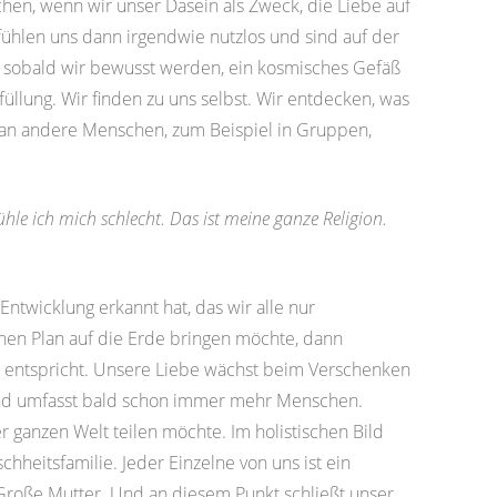
chen, wenn wir unser Dasein als Zweck, die Liebe auf
 fühlen uns dann irgendwie nutzlos und sind auf der
, sobald wir bewusst werden, ein kosmisches Gefäß
füllung. Wir finden zu uns selbst. Wir entdecken, was
e an andere Menschen, zum Beispiel in Gruppen,
ühle ich mich schlecht. Das ist meine ganze Religion.
twicklung erkannt hat, das wir alle nur
chen Plan auf die Erde bringen möchte, dann
n entspricht. Unsere Liebe wächst beim Verschenken
nd umfasst bald schon immer mehr Menschen.
er ganzen Welt teilen möchte. Im holistischen Bild
hheitsfamilie. Jeder Einzelne von uns ist ein
 Große Mutter. Und an diesem Punkt schließt unser