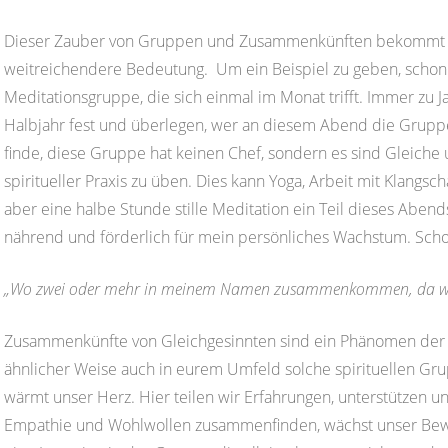
Dieser Zauber von Gruppen und Zusammenkünften bekommt nu
weitreichendere Bedeutung. Um ein Beispiel zu geben, schon s
Meditationsgruppe, die sich einmal im Monat trifft. Immer zu 
Halbjahr fest und überlegen, wer an diesem Abend die Gruppe 
finde, diese Gruppe hat keinen Chef, sondern es sind Gleich
spiritueller Praxis zu üben. Dies kann Yoga, Arbeit mit Klangsc
aber eine halbe Stunde stille Meditation ein Teil dieses Aben
nährend und förderlich für mein persönliches Wachstum. Schon
„Wo zwei oder mehr in meinem Namen zusammenkommen, da werd
Zusammenkünfte von Gleichgesinnten sind ein Phänomen der n
ähnlicher Weise auch in eurem Umfeld solche spirituellen Gru
wärmt unser Herz. Hier teilen wir Erfahrungen, unterstützen u
Empathie und Wohlwollen zusammenfinden, wächst unser Bewus